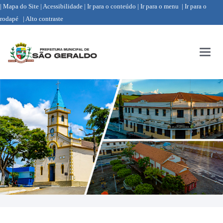
| Mapa do Site
| Acessibilidade
| Ir para o conteúdo
| Ir para o menu
| Ir para o
rodapé
| Alto contraste
Menu