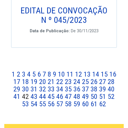
EDITAL DE CONVOCAÇÃO
N º 045/2023
Data de Publicação:
De 30/11/2023
1
2
3
4
5
6
7
8
9
10
11
12
13
14
15
16
17
18
19
20
21
22
23
24
25
26
27
28
29
30
31
32
33
34
35
36
37
38
39
40
41
42
43
44
45
46
47
48
49
50
51
52
53
54
55
56
57
58
59
60
61
62