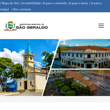
| Mapa do Site
| Acessibilidade
| Ir para o conteúdo
| Ir para o menu
| Ir para o
rodapé
| Alto contraste
Menu