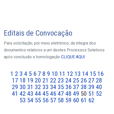
Editais de Convocação
Para solicitação, por meio eletrônico, da integra dos
documentos relativos a um destes Processos Seletivos
após conclusão e homologação
CLIQUE AQUI
1
2
3
4
5
6
7
8
9
10
11
12
13
14
15
16
17
18
19
20
21
22
23
24
25
26
27
28
29
30
31
32
33
34
35
36
37
38
39
40
41
42
43
44
45
46
47
48
49
50
51
52
53
54
55
56
57
58
59
60
61
62