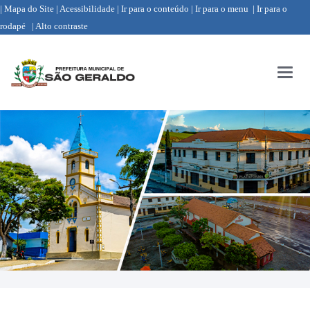
| Mapa do Site
| Acessibilidade
| Ir para o conteúdo
| Ir para o menu
| Ir para o
rodapé
| Alto contraste
Menu