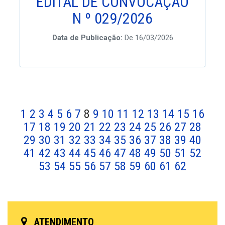
EDITAL DE CONVOCAÇÃO
N º 029/2026
Data de Publicação:
De 16/03/2026
1
2
3
4
5
6
7
8
9
10
11
12
13
14
15
16
17
18
19
20
21
22
23
24
25
26
27
28
29
30
31
32
33
34
35
36
37
38
39
40
41
42
43
44
45
46
47
48
49
50
51
52
53
54
55
56
57
58
59
60
61
62
ATENDIMENTO